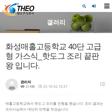
X
갤러리
화성매홀고등학교 40단 고급
형 가스식_핫도그 조리 끝판
왕 입니다.
관리자
214회
25-10-02 10:37
매홀고등학교에서 핫도그 조리를 진행을 했습니다. 조리 결과는
조리사님께서 대단히 만족을 하셨습니다.