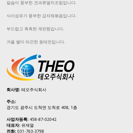
칼슘이 풍부한 견과류멸치조림입니다.
식이섬유가 풍부한 감자채볶음입니다.
부드럽고 촉촉한 계란찜입니다.
겨울 별미 따끈한 동태전입니다.
회사명:
테오주식회사
주소:
경기도 광주시 도척면 도척로 408, 1층
사업자등록:
458-87-02042
대표자:
유재열
전화:
031-763-3798